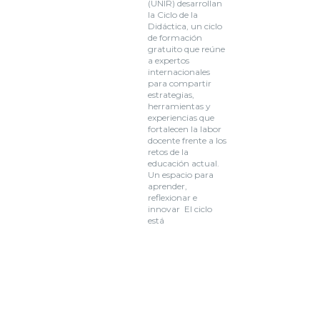
(UNIR) desarrollan
la Ciclo de la
Didáctica, un ciclo
de formación
gratuito que reúne
a expertos
internacionales
para compartir
estrategias,
herramientas y
experiencias que
fortalecen la labor
docente frente a los
retos de la
educación actual.
Un espacio para
aprender,
reflexionar e
innovar El ciclo
está