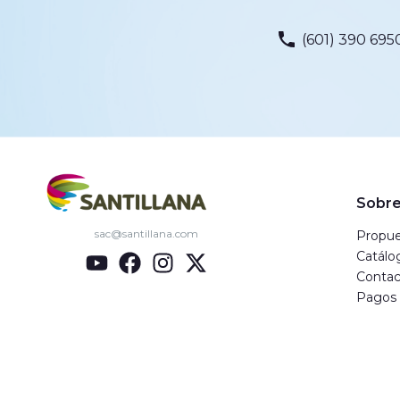
(601) 390 6950
Sobre
sac@santillana.com
Propue
Catálo
Contac
Pagos