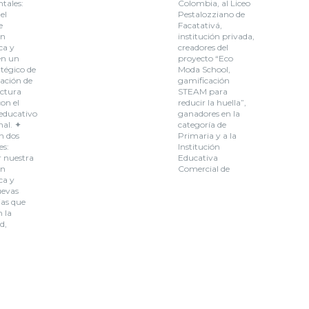
tales:
Colombia, al Liceo
el
Pestalozziano de
e
Facatativá,
ón
institución privada,
ca y
creadores del
en un
proyecto “Eco
atégico de
Moda School,
ación de
gamificación
uctura
STEAM para
on el
reducir la huella”,
educativo
ganadores en la
nal. ✦
categoría de
n dos
Primaria y a la
es:
Institución
r nuestra
Educativa
ón
Comercial de
ca y
uevas
ias que
 la
d,