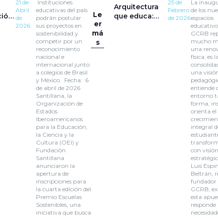
21 de
Instituciones
25 de
La inaug
Arquitectura
Abril
educativas del país
Febrero
de los nu
Le
ción
que educa:
de
podrán postular
de 2026
espacios
er
espacios que
2026
sus proyectos en
educativo
má
sostenibilidad y
GCRB rep
transforman la
competir por un
mucho m
s
s!
experiencia de
reconocimiento
una reno
aprendizaje
nacional e
física; es l
en el GCRB
internacional junto
consolida
a colegios de Brasil
una visió
y México. Fecha: 6
pedagógi
de abril de 2026
entiende 
Santillana, la
entorno 
Organización de
forma, in
Estados
orienta el
Iberoamericanos
crecimien
para la Educación,
integral d
la Ciencia y la
estudiant
Cultura (OEI) y
transfor
Fundación
con visió
Santillana
estratégi
anunciaron la
Luis Espi
apertura de
Beltrán, r
inscripciones para
fundador 
la cuarta edición del
GCRB, exp
Premio Escuelas
esta apue
Sostenibles, una
responde 
iniciativa que busca
necesidad