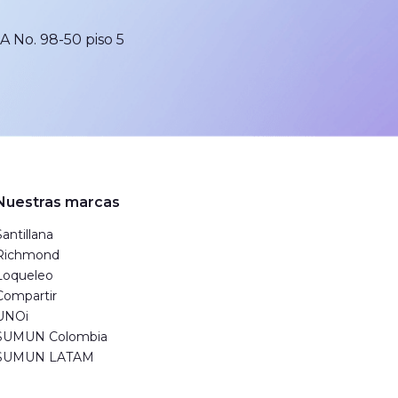
1A No. 98-50 piso 5
Nuestras marcas
Santillana
Richmond
Loqueleo
Compartir
UNOi
SUMUN Colombia
SUMUN LATAM