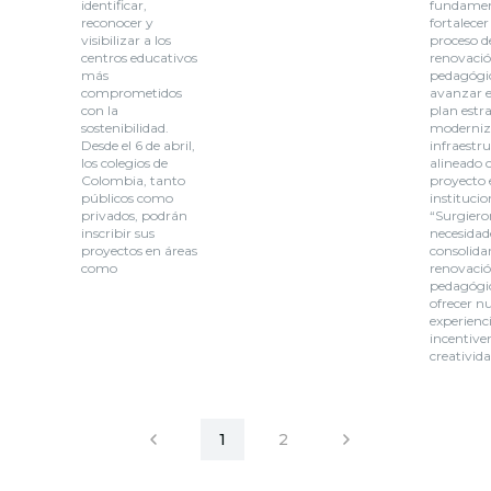
identificar,
fundamen
reconocer y
fortalecer 
visibilizar a los
proceso d
centros educativos
renovaci
más
pedagógi
comprometidos
avanzar 
con la
plan estr
sostenibilidad.
moderniz
Desde el 6 de abril,
infraestr
los colegios de
alineado c
Colombia, tanto
proyecto 
públicos como
institucio
privados, podrán
“Surgiero
inscribir sus
necesidad
proyectos en áreas
consolida
como
renovaci
pedagógi
ofrecer n
experienc
incentiven
creativida
1
2