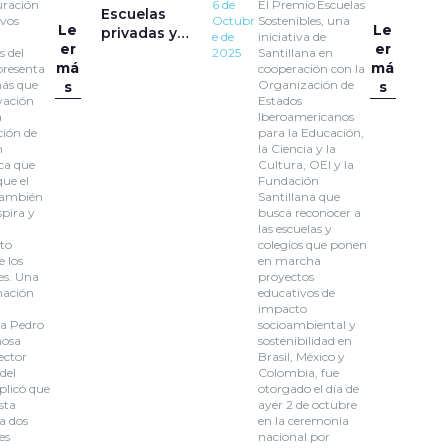
uración
6 de
El Premio Escuelas
Escuelas
evos
Octubr
Sostenibles, una
Le
Le
privadas y
e de
iniciativa de
er
er
públicas del
s del
2025
Santillana en
má
má
resenta
cooperación con la
país
ás que
Organización de
s
s
premiadas por
vación
Estados
sus iniciativas
a
Iberoamericanos
de
ción de
para la Educación,
sostenibilidad
n
la Ciencia y la
ca que
ambiental
Cultura, OEI y la
que el
Fundación
también
Santillana que
spira y
busca reconocer a
las escuelas y
to
colegios que ponen
e los
en marcha
es. Una
proyectos
mación
educativos de
n
impacto
ca Pedro
socioambiental y
nosa
sostenibilidad en
ector
Brasil, México y
del
Colombia, fue
licó que
otorgado el día de
sta
ayer 2 de octubre
a dos
en la ceremonia
es
nacional por