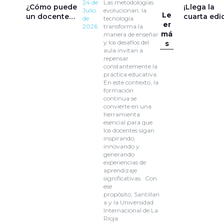
24 de
Las metodologías
¿Cómo puede
¡Llega la
Julio
evolucionan, la
Le
un docente
cuarta edi
de
tecnología
er
innovar en el
del Premio
2026
transforma la
má
manera de enseñar
aula sin dejar
Escuelas
y los desafíos del
s
de aprender?
Sostenible
aula invitan a
repensar
constantemente la
práctica educativa.
En este contexto, la
formación
continua se
convierte en una
herramienta
esencial para que
los docentes sigan
inspirando,
innovando y
generando
experiencias de
aprendizaje
significativas. Con
ese
propósito, Santillan
a y la Universidad
Internacional de La
Rioja