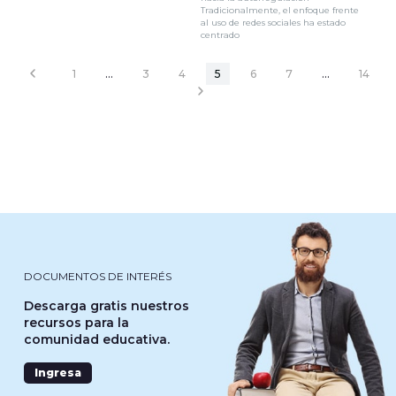
Tradicionalmente, el enfoque frente
al uso de redes sociales ha estado
centrado
1
…
3
4
5
6
7
…
14
DOCUMENTOS DE INTERÉS
Descarga gratis nuestros
recursos para la
comunidad educativa.
Ingresa