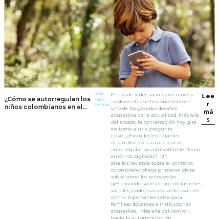
21 de
El uso de redes sociales en niños y
Lee
¿Cómo se autorregulan los
Abril
adolescentes se ha convertido en
r
de 2026
niños colombianos en el
uno de los grandes desafíos
má
uso de redes sociales?
educativos de la actualidad. Más allá
s
del acceso, la conversación hoy gira
en torno a una pregunta
clave: ¿Están los estudiantes
desarrollando la capacidad de
autorregular su comportamiento en
entornos digitales? Un
análisis reciente sobre el contexto
colombiano ofrece primeras pistas
sobre cómo los niños están
gestionando su relación con las redes
sociales, evidenciando tanto avances
como importantes retos para
familias, docentes e instituciones
educativas. Más allá del control:
hacia la autorregulación