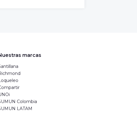
Nuestras marcas
Santillana
Richmond
Loqueleo
Compartir
UNOi
SUMUN Colombia
SUMUN LATAM