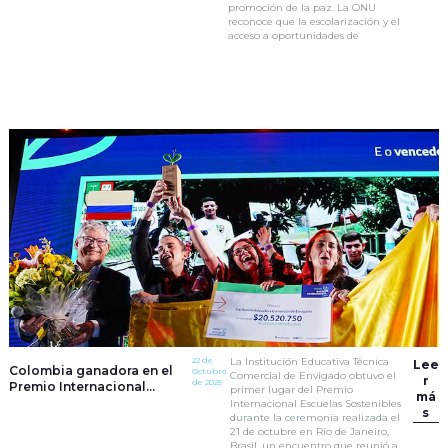
promoción de la paz. La ONU
reconoce que la escolarización y el
acceso a oportunidades de
22 de
La Institución Educativa Técnica
Lee
Colombia ganadora en el
Octubre
Comercial de Envigado obtuvo el
r
de 2025
Premio Internacional
primer lugar del Premio
má
Escuelas Sostenibles 2025
Internacional Escuelas Sostenibles
s
durante la ceremonia realizada el
21 de octubre en Río de Janeiro,
Brasil, un encuentro que reunió a