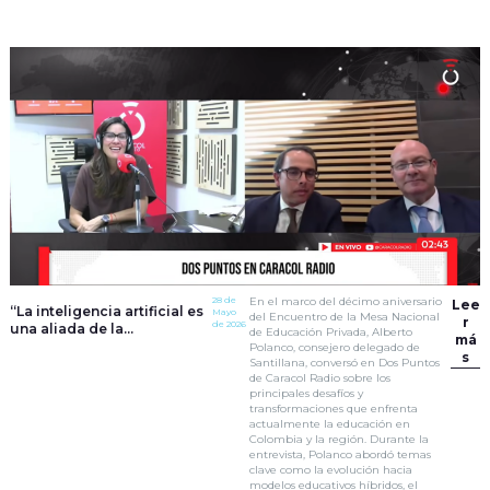
28 de
En el marco del décimo aniversario
Lee
“La inteligencia artificial es
Mayo
del Encuentro de la Mesa Nacional
r
de 2026
una aliada de la
de Educación Privada, Alberto
má
educación”: Alberto
Polanco, consejero delegado de
s
Polanco | Dos Puntos
Santillana, conversó en Dos Puntos
de Caracol Radio sobre los
principales desafíos y
transformaciones que enfrenta
actualmente la educación en
Colombia y la región. Durante la
entrevista, Polanco abordó temas
clave como la evolución hacia
modelos educativos híbridos, el