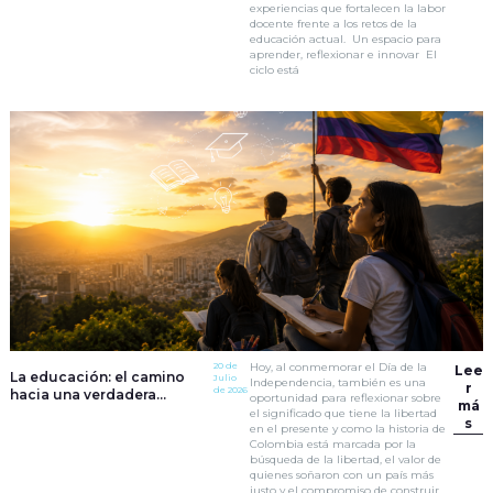
experiencias que fortalecen la labor
docente frente a los retos de la
educación actual. Un espacio para
aprender, reflexionar e innovar El
ciclo está
20 de
Hoy, al conmemorar el Día de la
Lee
La educación: el camino
Julio
Independencia, también es una
r
de 2026
hacia una verdadera
oportunidad para reflexionar sobre
má
independencia
el significado que tiene la libertad
s
en el presente y como la historia de
Colombia está marcada por la
búsqueda de la libertad, el valor de
quienes soñaron con un país más
justo y el compromiso de construir