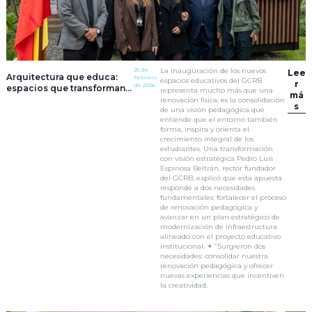
25 de
La inauguración de los nuevos
Lee
Arquitectura que educa:
Febrero
espacios educativos del GCRB
r
de 2026
espacios que transforman
representa mucho más que una
má
la experiencia de
renovación física; es la consolidación
s
aprendizaje en el GCRB
de una visión pedagógica que
entiende que el entorno también
forma, inspira y orienta el
crecimiento integral de los
estudiantes. Una transformación
con visión estratégica Pedro Luis
Espinosa Beltrán, rector fundador
del GCRB, explicó que esta apuesta
responde a dos necesidades
fundamentales: fortalecer el proceso
de renovación pedagógica y
avanzar en un plan estratégico de
modernización de infraestructura
alineado con el proyecto educativo
institucional. ✦ “Surgieron dos
necesidades: consolidar nuestra
renovación pedagógica y ofrecer
nuevas experiencias que incentiven
la creatividad,