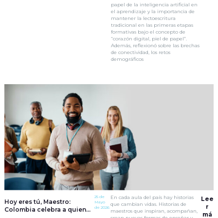
papel de la inteligencia artificial en
el aprendizaje y la importancia de
mantener la lectoescritura
tradicional en las primeras etapas
formativas bajo el concepto de
“corazón digital, piel de papel”.
Además, reflexionó sobre las brechas
de conectividad, los retos
demográficos
25 de
En cada aula del país hay historias
Lee
Hoy eres tú, Maestro:
Mayo
que cambian vidas. Historias de
r
de 2026
Colombia celebra a quienes
maestros que inspiran, acompañan,
má
transforman la educación
crean nuevas formas de enseñar y