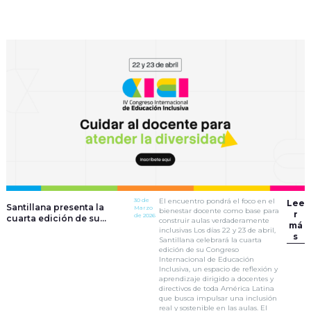
30 de
El encuentro pondrá el foco en el
Lee
Santillana presenta la
Marzo
bienestar docente como base para
r
de 2026
cuarta edición de su
construir aulas verdaderamente
má
Congreso Internacional de
inclusivas Los días 22 y 23 de abril,
s
Educación Inclusiva
Santillana celebrará la cuarta
edición de su Congreso
Internacional de Educación
Inclusiva, un espacio de reflexión y
aprendizaje dirigido a docentes y
directivos de toda América Latina
que busca impulsar una inclusión
real y sostenible en las aulas. El