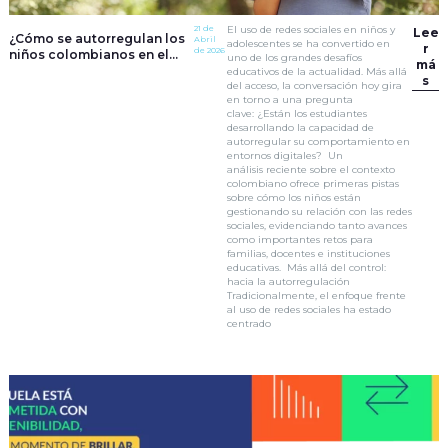
21 de
El uso de redes sociales en niños y
Lee
¿Cómo se autorregulan los
Abril
adolescentes se ha convertido en
r
de 2026
niños colombianos en el
uno de los grandes desafíos
má
uso de redes sociales?
educativos de la actualidad. Más allá
s
del acceso, la conversación hoy gira
en torno a una pregunta
clave: ¿Están los estudiantes
desarrollando la capacidad de
autorregular su comportamiento en
entornos digitales? Un
análisis reciente sobre el contexto
colombiano ofrece primeras pistas
sobre cómo los niños están
gestionando su relación con las redes
sociales, evidenciando tanto avances
como importantes retos para
familias, docentes e instituciones
educativas. Más allá del control:
hacia la autorregulación
Tradicionalmente, el enfoque frente
al uso de redes sociales ha estado
centrado