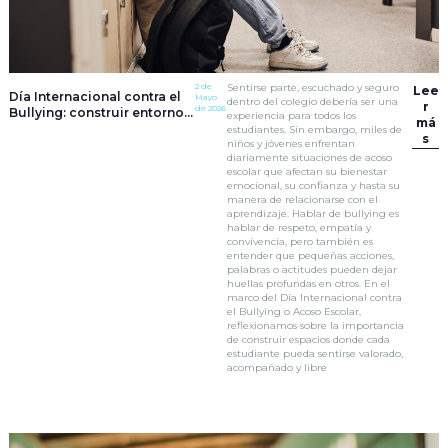
2 de
Sentirse parte, escuchado y seguro
Lee
Día Internacional contra el
Mayo
dentro del colegio debería ser una
r
de 2026
Bullying: construir entornos
experiencia para todos los
má
seguros también es tarea
estudiantes. Sin embargo, miles de
s
de todos
niños y jóvenes enfrentan
diariamente situaciones de acoso
escolar que afectan su bienestar
emocional, su confianza y hasta su
manera de relacionarse con el
aprendizaje. Hablar de bullying es
hablar de respeto, empatía y
convivencia, pero también es
entender que pequeñas acciones,
palabras o actitudes pueden dejar
huellas profundas en otros. En el
marco del Día Internacional contra
el Bullying o Acoso Escolar,
reflexionamos sobre la importancia
de construir espacios donde cada
estudiante pueda sentirse valorado,
acompañado y libre