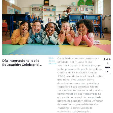
23 de
Cada 24 de enero se conmemora
Lee
Día Internacional de la
Enero
alrededor del mundo el Día
r
de 2026
Educación: Celebrar el
Internacional de la Educación, una
má
derecho que transforma
fecha proclamada por la Asamblea
s
vidas
General de las Naciones Unidas
(ONU) para destacar el papel central
que tiene la educación como
derecho humano, bien público y
responsabilidad colectiva. Un día
para reflexionar sobre la educación
como motor de paz y desarrollo La
educación no es solo un espacio de
aprendizaje académico; es un factor
determinante para el desarrollo
humano, la construcción de
sociedades más justas y la