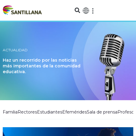
ACTUALIDAD
Haz un recorrido por las noticias
más importantes de la comunidad
educativa.
Familia
Rectores
Estudiantes
Efemérides
Sala de prensa
Profesor