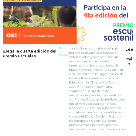
21 de
Instituciones educativas del país
Lee
¡Llega la cuarta edición del
Abril
podrán postular sus proyectos en
r
de 2026
Premio Escuelas
sostenibilidad y competir por un
má
Sostenibles!
reconocimiento nacional e
s
internacional junto a colegios de
Brasil y México. Fecha: 6 de abril de
2026 Santillana, la Organización de
Estados Iberoamericanos para la
Educación, la Ciencia y la Cultura
(OEI) y Fundación Santillana
anunciaron la apertura de
inscripciones para la cuarta edición
del Premio Escuelas Sostenibles, una
iniciativa que busca identificar,
reconocer y visibilizar a los centros
educativos más comprometidos con
la sostenibilidad. Desde el 6 de abril,
los colegios de Colombia, tanto
públicos como privados, podrán
inscribir sus proyectos en áreas como