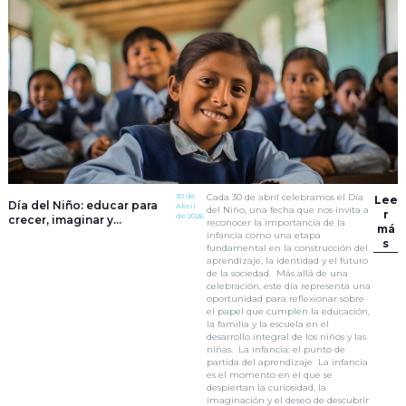
30 de
Cada 30 de abril celebramos el Día
Lee
Día del Niño: educar para
Abril
del Niño, una fecha que nos invita a
r
de 2026
crecer, imaginar y
reconocer la importancia de la
má
transformar
infancia como una etapa
s
fundamental en la construcción del
aprendizaje, la identidad y el futuro
de la sociedad. Más allá de una
celebración, este día representa una
oportunidad para reflexionar sobre
el papel que cumplen la educación,
la familia y la escuela en el
desarrollo integral de los niños y las
niñas. La infancia: el punto de
partida del aprendizaje La infancia
es el momento en el que se
despiertan la curiosidad, la
imaginación y el deseo de descubrir