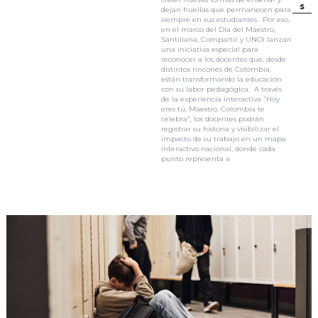
s
dejan huellas que permanecen para
siempre en sus estudiantes. Por eso,
en el marco del Día del Maestro,
Santillana, Compartir y UNOi lanzan
una iniciativa especial para
reconocer a los docentes que, desde
distintos rincones de Colombia,
están transformando la educación
con su labor pedagógica. A través
de la experiencia interactiva “Hoy
eres tú, Maestro. Colombia te
celebra”, los docentes podrán
registrar su historia y visibilizar el
impacto de su trabajo en un mapa
interactivo nacional, donde cada
punto representa a