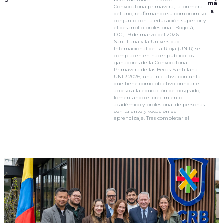
má
Convocatoria Primavera!
Convocatoria primavera, la primera
s
del año, reafirmando su compromiso
conjunto con la educación superior y
el desarrollo profesional. Bogotá,
D.C., 19 de marzo del 2026 —
Santillana y la Universidad
Internacional de La Rioja (UNIR) se
complacen en hacer público los
ganadores de la Convocatoria
Primavera de las Becas Santillana –
UNIR 2026, una iniciativa conjunta
que tiene como objetivo brindar el
acceso a la educación de posgrado,
fomentando el crecimiento
académico y profesional de personas
con talento y vocación de
aprendizaje. Tras completar el