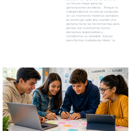
un futuro mejor para las
generaciones venideras. Porque la
independencia no solo se conquista
en un momento histórico; también
se construye cada día, cuando una
persona tiene las herramientas para
pensar con autonomía, tomar
decisiones responsables y
transformar su realidad. Educar
para formar ciudadanos libres La