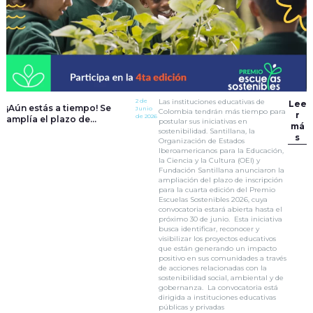
2 de
Las instituciones educativas de
Lee
¡Aún estás a tiempo! Se
Junio
Colombia tendrán más tiempo para
r
de 2026
amplía el plazo de
postular sus iniciativas en
má
inscripción para el Premio
sostenibilidad. Santillana, la
s
Escuelas Sostenibles 2026
Organización de Estados
Iberoamericanos para la Educación,
la Ciencia y la Cultura (OEI) y
Fundación Santillana anunciaron la
ampliación del plazo de inscripción
para la cuarta edición del Premio
Escuelas Sostenibles 2026, cuya
convocatoria estará abierta hasta el
próximo 30 de junio. Esta iniciativa
busca identificar, reconocer y
visibilizar los proyectos educativos
que están generando un impacto
positivo en sus comunidades a través
de acciones relacionadas con la
sostenibilidad social, ambiental y de
gobernanza. La convocatoria está
dirigida a instituciones educativas
públicas y privadas