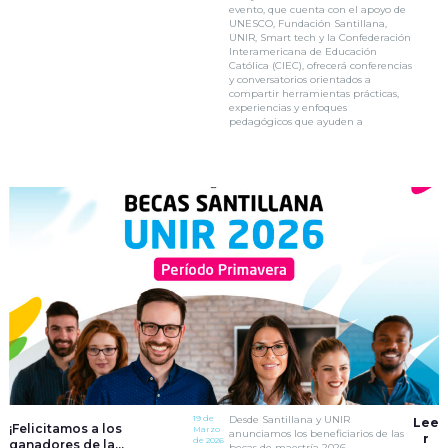
evento, que cuenta con el apoyo de
UNESCO, Fundación Santillana,
UNIR, Smart tech y la Confederación
Interamericana de Educación
Católica (CIEC), ofrecerá conferencias
y conversatorios orientados a
compartir herramientas prácticas,
experiencias y enfoques
pedagógicos que ayuden a
19 de
Desde Santillana y UNIR
Lee
¡Felicitamos a los
Marzo
anunciamos los beneficiarios de las
r
de 2026
ganadores de la
becas de maestría 2026 –