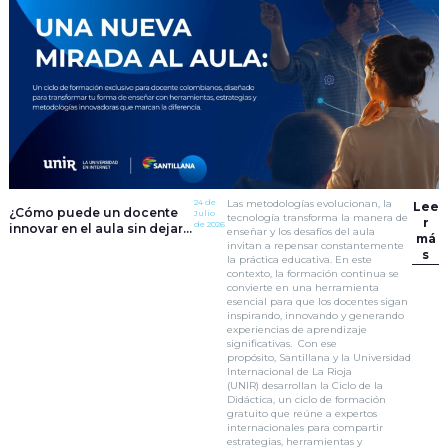
24 de
Las metodologías evolucionan, la
Lee
¿Cómo puede un docente
Julio
tecnología transforma la manera de
r
de 2026
innovar en el aula sin dejar
enseñar y los desafíos del aula
má
de aprender?
invitan a repensar constantemente
s
la práctica educativa. En este
contexto, la formación continua se
convierte en una herramienta
esencial para que los docentes sigan
inspirando, innovando y generando
experiencias de aprendizaje
significativas. Con ese
propósito, Santillana y la Universidad
Internacional de La Rioja
(UNIR) desarrollan la Ciclo de la
Didáctica, un ciclo de formación
gratuito que reúne a expertos
internacionales para compartir
estrategias, herramientas y