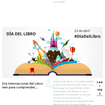
el mundo.
23 de
Cada 23 de abril, el mundo celebra
Lee
Día Internacional del Libro:
Abril
el Día Internacional del Libro, una
r
de 2026
leer para comprender,
fecha que va más allá de rendir
má
imaginar y transformar
homenaje a los libros: es una
s
invitación a reconocer la lectura
como una herramienta
fundamental para el desarrollo del
pensamiento, la creatividad y la