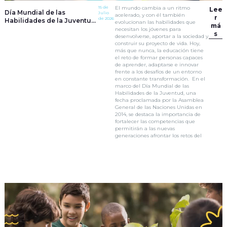
15 de
El mundo cambia a un ritmo
Lee
Día Mundial de las
Julio
acelerado, y con él también
r
de 2026
Habilidades de la Juventud:
evolucionan las habilidades que
má
educar para los desafíos
necesitan los jóvenes para
s
del futuro
desenvolverse, aportar a la sociedad y
construir su proyecto de vida. Hoy,
más que nunca, la educación tiene
el reto de formar personas capaces
de aprender, adaptarse e innovar
frente a los desafíos de un entorno
en constante transformación. En el
marco del Día Mundial de las
Habilidades de la Juventud, una
fecha proclamada por la Asamblea
General de las Naciones Unidas en
2014, se destaca la importancia de
fortalecer las competencias que
permitirán a las nuevas
generaciones afrontar los retos del