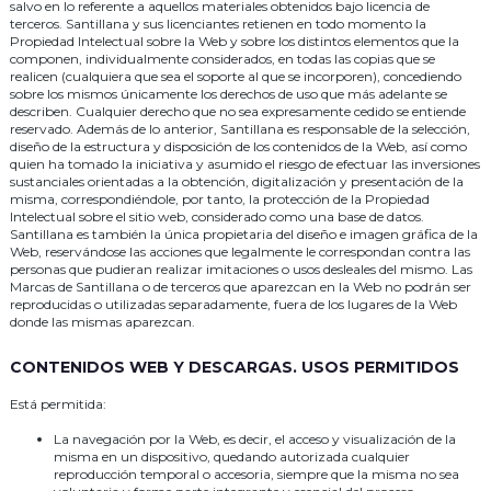
salvo en lo referente a aquellos materiales obtenidos bajo licencia de
terceros. Santillana y sus licenciantes retienen en todo momento la
Propiedad Intelectual sobre la Web y sobre los distintos elementos que la
componen, individualmente considerados, en todas las copias que se
realicen (cualquiera que sea el soporte al que se incorporen), concediendo
sobre los mismos únicamente los derechos de uso que más adelante se
describen. Cualquier derecho que no sea expresamente cedido se entiende
reservado. Además de lo anterior, Santillana es responsable de la selección,
diseño de la estructura y disposición de los contenidos de la Web, así como
quien ha tomado la iniciativa y asumido el riesgo de efectuar las inversiones
sustanciales orientadas a la obtención, digitalización y presentación de la
misma, correspondiéndole, por tanto, la protección de la Propiedad
Intelectual sobre el sitio web, considerado como una base de datos.
Santillana es también la única propietaria del diseño e imagen gráfica de la
Web, reservándose las acciones que legalmente le correspondan contra las
personas que pudieran realizar imitaciones o usos desleales del mismo. Las
Marcas de Santillana o de terceros que aparezcan en la Web no podrán ser
reproducidas o utilizadas separadamente, fuera de los lugares de la Web
donde las mismas aparezcan.
CONTENIDOS WEB Y DESCARGAS. USOS PERMITIDOS
Está permitida:
La navegación por la Web, es decir, el acceso y visualización de la
misma en un dispositivo, quedando autorizada cualquier
reproducción temporal o accesoria, siempre que la misma no sea