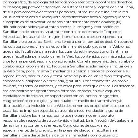
pornográfico, de apología del terrorismo o atentatorio contra los derechos
humanos; (iii) provocar daños en los sistemas físicos y lógicos de Santillana,
de sus proveedores o de terceras personas, introducir o difundir en la red
virus informáticos o cualesquiera otros sistemas físicos o lógicos que sean
susceptibles de provocar los daños anteriormente mencionados; (iv)
difundir contenidos que atenten contra la imagen y reputación de
Santillana o de terceros (v) atentar contra los derechos de Propiedad
Intelectual, Industrial, de imagen, honor u otros que correspondan a
Santillana o a terceros. Santillana tendrá plena libertad de decisión sobre si
las colaboraciones y mensajes son finalmente publicadas en la Web o no,
quedando facultada para retirarlos cuando estime oportuno. Santillana
queda facultada para publicar en la Web los contenidos suministrados por
ti de forma parcial, resumida o abreviada. Con el mero envío de un trabajo,
colaboración o comentario, facultas a Santillana, además de a incluirlo en
la Web para, por sí misma o mediante su cesión a terceros, proceder a su
reproducción, distribución y comunicación pública, en versión completa,
condensada, adaptada o abreviada, gratuita u onerosamente, en todo el
mundo, en todos los idiomas, y en otros productos que realice. Los derechos
cedidos podrán ser ejercitados en formato impreso, en cualesquiera
modalidades de edición, en soporte electrónico (óptico, magnético,
magnéticoóptico o digital) y por cualquier medio de transmisión y/o
distribución. La inclusión en la Web de elementos proporcionados por los
usuarios no implica respaldo, patrocinio o recomendación alguna de
Santillana sobre los mismos, por lo que no seremos en absoluto
responsables respecto de su contenido y licitud. La infracción de cualquiera
de las normas contenidas en estas Condiciones de uso y, muy
especialmente, de lo previsto en la presente cláusula, facultarán a
Santillana para darte de baja de forma inmediata como usuario o