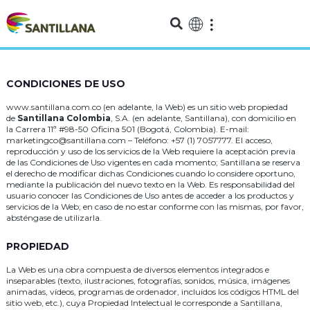
CONDICIONES DE USO
www.santillana.com.co (en adelante, la Web) es un sitio web propiedad
de
Santillana Colombia
, S.A. (en adelante, Santillana), con domicilio en
la Carrera 11ª #98-50 Oficina 501 (Bogotá, Colombia). E-mail:
marketingco@santillana.com – Teléfono: +57 (1) 7057777. El acceso,
reproducción y uso de los servicios de la Web requiere la aceptación previa
de las Condiciones de Uso vigentes en cada momento; Santillana se reserva
el derecho de modificar dichas Condiciones cuando lo considere oportuno,
mediante la publicación del nuevo texto en la Web. Es responsabilidad del
usuario conocer las Condiciones de Uso antes de acceder a los productos y
servicios de la Web; en caso de no estar conforme con las mismas, por favor,
absténgase de utilizarla.
PROPIEDAD
La Web es una obra compuesta de diversos elementos integrados e
inseparables (texto, ilustraciones, fotografías, sonidos, música, imágenes
animadas, vídeos, programas de ordenador, incluidos los códigos HTML del
sitio web, etc.), cuya Propiedad Intelectual le corresponde a Santillana,