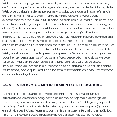
Web desde otras páginas o sitios web, siempre que los mismos no se hagan
de forma que perjudique la imagen pública y de marca de Santillana, de la
Web o de cualquiera de las personas y productos a que se haga referencia
en la misma. En el establecimiento de vínculos con la Web queda
expresamente prohibida la utilización de técnicas que impliquen confusión
sobre la identidad y propiedad de los contenidos, tales como el framing u
otras. Queda prohibido el establecimiento de vínculos desde páginas o sitios
web cuyos contenidos promocionen o hagan apología, directa o
indirectamente, de cualquier tipo de violencia, discriminación, pornografía
o actividad ilegal. Asimismo, queda expresamente prohibido el
establecimiento de links con fines mercantiles. En la creación de los vínculos
queda expresamente prohibida la utilización de elementos extraídos de la
Web, sin el consentimiento previo y expreso de Santillana. En ningún caso
podrá entenderse que los vínculos a la Web desde páginas o sitios web de
terceros implican relaciones de Santillana con los titulares de éstos, ni
implica respaldo, patrocinio o recomendación alguna de Santillana sobre
los mismos, por lo que Santillana no será responsable en absoluto respecto
de su contenido y licitud.
CONTENIDOS Y COMPORTAMIENTO DEL USUARIO
Como cliente o usuario de la Web te comprometes a hacer un uso
adecuado de los contenidos y servicios (como por ejemplo descarga de
materiales, posibles servicios de chat, foros de discusión, blogs o grupos de
noticias) ofrecidos a través de la misma, y a no emplearlos para (i) incurrir
en actividades ilícitas, ilegales o contrarias a la buena fe y al orden público;
(ii) difundir contenidos o propaganda de carácter racista, xenófobo,