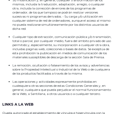
Su modificación y, en general, cualquier transformación de los
mismos, incluida la traducción, adaptación, arreglo, o cualquier
otra, incluida la corrección de errores de los programas de
ordenador, de los que tampoco se podrán realizar versiones
sucesivas ni programas derivados. • Su carga y/o utilización en
cualquier sistema de red de ordenadores, aunque el acceso al mismo
no pueda realizarse simultáneamente por los distintos usuarios de
dicha red.
Cualquier tipo de extracción, comunicación pública y/o transmisión,
total o parcial, por cualquier medio, fuera del ámbito privado de uso
permitido y, especialmente, su incorporación a cualquier otra obra,
incluidas páginas web, colecciones o bases de datos. Se exceptúa de
esta prohibición la publicación en medios de comunicación de los
materiales susceptibles de descarga de la sección Sala de Prensa.
La remoción, ocultación o falseamiento de los avisos y advertencias
sobre la Propiedad Intelectual o Industrial de la Web o de cualquiera
de los productos facilitados a través de la misma.
Las operaciones y actividades expresamente prohibidas en
cualesquiera otras secciones de estas Condiciones Generales y, en
general, cualquiera que pueda perjudicar el normal funcionamiento
de la Web, a Santillana, a otros usuarios o a cualquier tercero.
LINKS A LA WEB
Queda autorizado el establecimiento de vínculos e hipervínculos con la