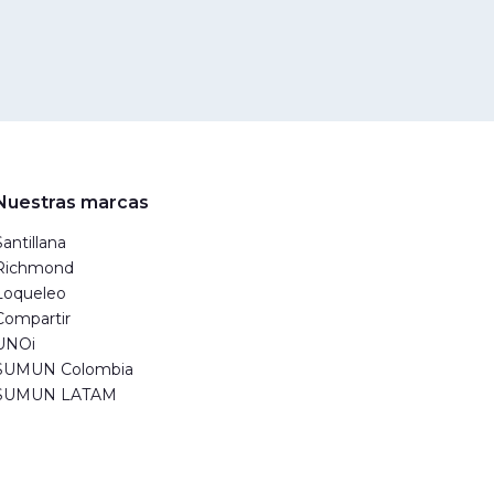
Nuestras marcas
Santillana
Richmond
Loqueleo
Compartir
UNOi
SUMUN Colombia
SUMUN LATAM