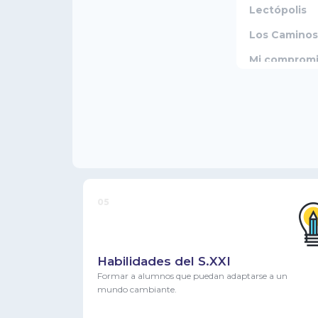
Lectópolis
Los Caminos
Mi compromi
Nueva econom
Nuevo Dicci
Española
Pensamiento 
Philosophia
Proyecto Sa
05
Soy creyent
Valores y co
Habilidades del S.XXI
Formar a alumnos que puedan adaptarse a un
mundo cambiante.