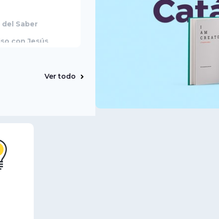
 del Saber
so con Jesús
ía y política
onario Lengua
Ver todo
filosófico
beres
e
nvivencia