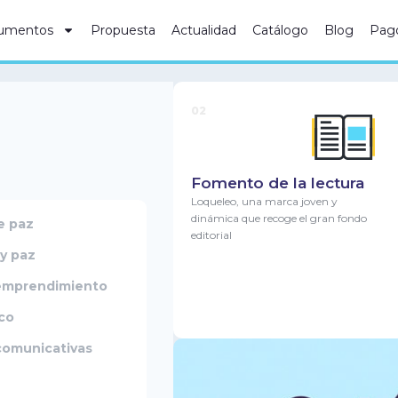
umentos
Propuesta
Actualidad
Catálogo
Blog
Pag
02
Fomento de la lectura
Loqueleo, una marca joven y
dinámica que recoge el gran fondo
e paz
editorial
y paz
emprendimiento
co
comunicativas