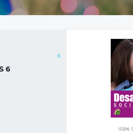
6
S 6
ISBN: 