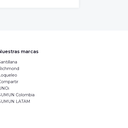
Nuestras marcas
Santillana
Richmond
Loqueleo
Compartir
UNOi
SUMUN Colombia
SUMUN LATAM