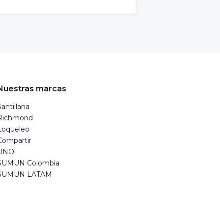
Nuestras marcas
Santillana
Richmond
Loqueleo
Compartir
UNOi
SUMUN Colombia
SUMUN LATAM