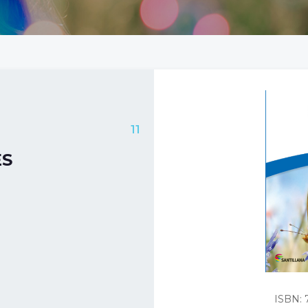
11
ES
ISBN: 