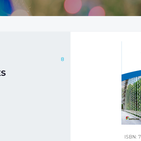
8
ES
ISBN: 