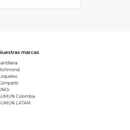
Nuestras marcas
Santillana
Richmond
Loqueleo
Compartir
UNOi
SUMUN Colombia
SUMUN LATAM