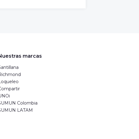
Nuestras marcas
Santillana
Richmond
Loqueleo
Compartir
UNOi
SUMUN Colombia
SUMUN LATAM