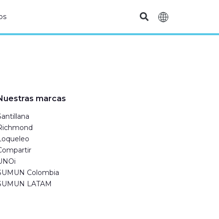
os
Nuestras marcas
Santillana
Richmond
Loqueleo
Compartir
UNOi
SUMUN Colombia
SUMUN LATAM