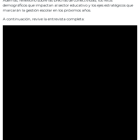
Además, reflexionó sobre las brechas de conectividad, los retos
demográficos que impactan al sector educativo y los ejes estratégicos que
marcarán la gestión escolar en los próximos años.
A continuación, revive la entrevista completa: