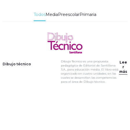
Todos
Media
Preescolar
Primaria
Dibujo Técnico es una propuesta
Lee
Dibujo técnico
pedagógica de Editorial de Santillana
r
S.A., para educación media. El libro está
más
organizado en cuatro unidades, en las
cuales se desarrollan las competencias
para el área de Dibujo técnico.