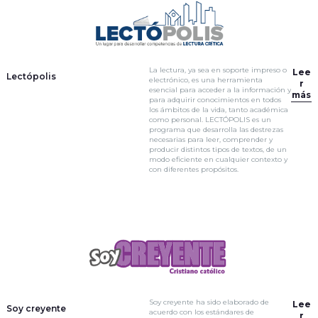
La lectura, ya sea en soporte impreso o
Lee
Lectópolis
electrónico, es una herramienta
r
esencial para acceder a la información y
más
para adquirir conocimientos en todos
los ámbitos de la vida, tanto académica
como personal. LECTÓPOLIS es un
programa que desarrolla las destrezas
necesarias para leer, comprender y
producir distintos tipos de textos, de un
modo eficiente en cualquier contexto y
con diferentes propósitos.
Soy creyente ha sido elaborado de
Lee
Soy creyente
acuerdo con los estándares de
r